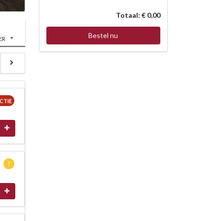
Totaal: € 0,00
Bestel nu
ER
CTIE
!