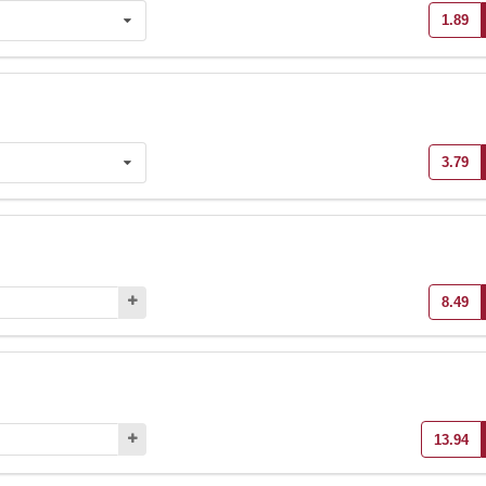
1.89
3.79
8.49
13.94