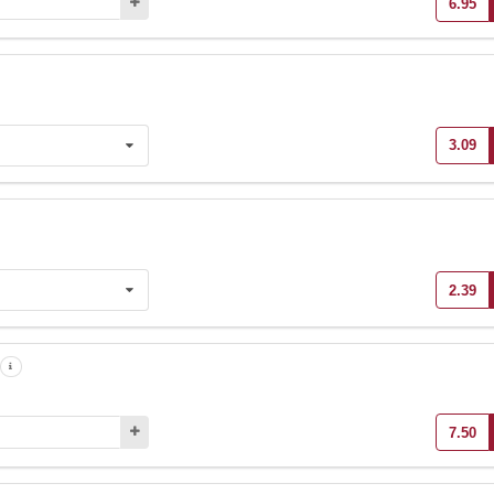
6.95
3.09
2.39
7.50