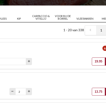
CARPACCIO &
VOOR BIJ DE
VLEES
KIP
VITELLO
BORREL
VLEESWAREN
ME
1 - 20 van 338
1
A
19.95
13.75