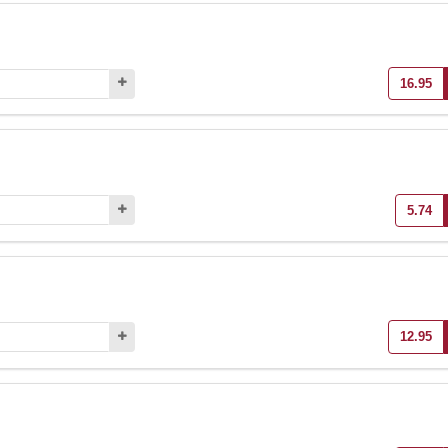
16.95
5.74
12.95