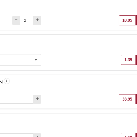
10.95
1.39
EN
33.95