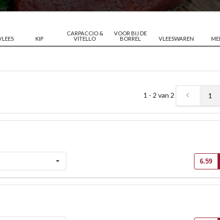
CARPACCIO &
VOOR BIJ DE
VLEES
KIP
VITELLO
BORREL
VLEESWAREN
ME
1 - 2 van 2
1
6.59