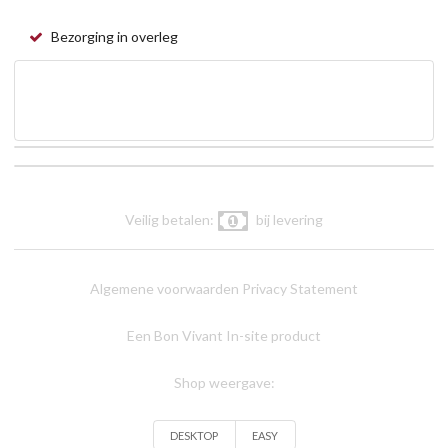
Bezorging in overleg
Veilig betalen:
bij levering
Algemene voorwaarden
Privacy Statement
Een Bon Vivant In-site product
Shop weergave:
DESKTOP
EASY