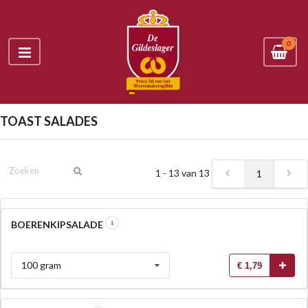
0
TOAST SALADES
1 - 13 van 13
1
BOERENKIPSALADE
100 gram
€ 1,79